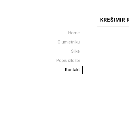
KREŠIMIR 
Home
O umjetniku
Slike
Popis izložbi
Kontakt