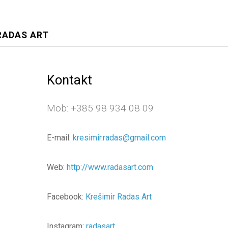
RADAS ART
Kontakt
Mob: +385 98 934 08 09
E-mail:
kresimir.radas@gmail.com
Web:
http://www.radasart.com
Facebook:
Krešimir Radas Art
Instagram:
radasart