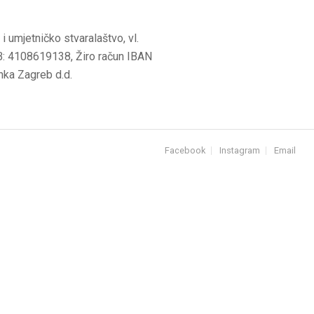
i umjetničko stvaralaštvo, vl.
IB: 4108619138, Žiro račun IBAN
ka Zagreb d.d.
Facebook
Instagram
Email